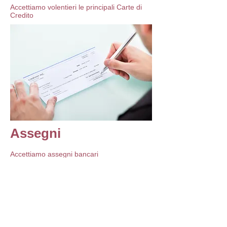
Accettiamo volentieri le principali Carte di
Credito
Assegni
Accettiamo assegni bancari
​​​Contatti
Via Don Giovanni Bosco 7/c Ferrara
poliambulatoriodermalaserfe@gmail.com
Tel:
338-2475644